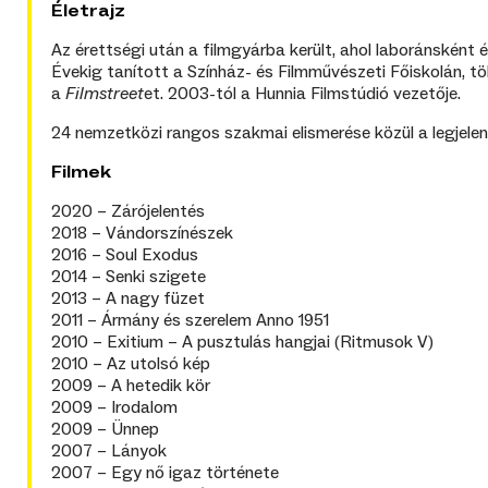
Életrajz
Az érettségi után a filmgyárba került, ahol laboránsként
Évekig tanított a Színház- és Filmművészeti Főiskolán, t
a
Filmstreet
et. 2003-tól a Hunnia Filmstúdió vezetője.
24 nemzetközi rangos szakmai elismerése közül a legjelent
Filmek
2020 – Zárójelentés
2018 – Vándorszínészek
2016 – Soul Exodus
2014 – Senki szigete
2013 – A nagy füzet
2011 – Ármány és szerelem Anno 1951
2010 – Exitium – A pusztulás hangjai (Ritmusok V)
2010 – Az utolsó kép
2009 – A hetedik kör
2009 – Irodalom
2009 – Ünnep
2007 – Lányok
2007 – Egy nő igaz története