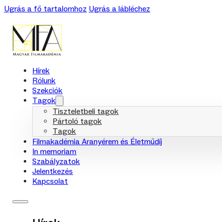
Ugrás a fő tartalomhoz
Ugrás a lábléchez
Hírek
Rólunk
Szekciók
Tagok
Tiszteletbeli tagok
Pártoló tagok
Tagok
Filmakadémia Aranyérem és Életműdíj
In memoriam
Szabályzatok
Jelentkezés
Kapcsolat