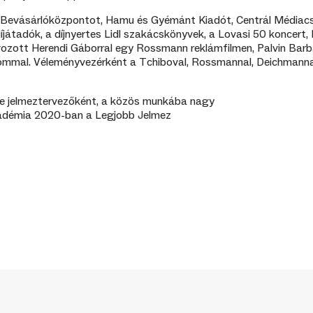
 Bevásárlóközpontot, Hamu és Gyémánt Kiadót, Centrál Médiac
játadók, a díjnyertes Lidl szakácskönyvek, a Lovasi 50 koncert, 
gozott Herendi Gáborral egy Rossmann reklámfilmen, Palvin Barba
mal. Véleményvezérként a Tchiboval, Rossmannal, Deichmanna
ébe jelmeztervezőként, a közös munkába nagy
kadémia 2020-ban a Legjobb Jelmez