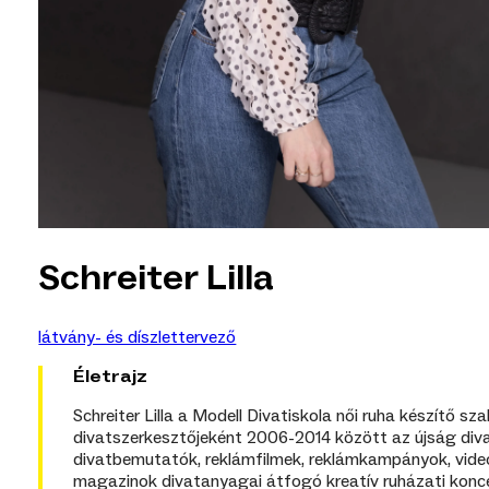
Schreiter Lilla
látvány- és díszlettervező
Életrajz
Schreiter Lilla a Modell Divatiskola női ruha készítő
divatszerkesztőjeként 2006-2014 között az újság divata
divatbemutatók, reklámfilmek, reklámkampányok, videókl
magazinok divatanyagai átfogó kreatív ruházati koncep