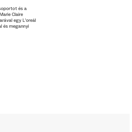
soportot és a
Marie Claire
rával egy L’oreál
l és megannyi