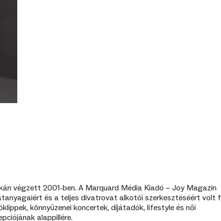
 szakán végzett 2001-ben. A Marquard Média Kiadó – Joy Magazin
nyagaiért és a teljes divatrovat alkotói szerkesztéséért volt fe
ippek, könnyűzenei koncertek, díjátadók, lifestyle és női
ciójának alappillére.