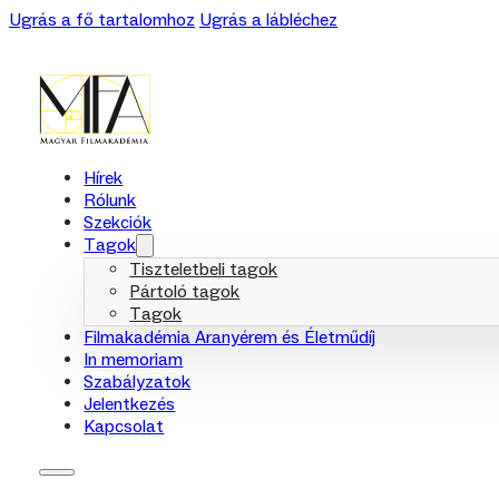
Ugrás a fő tartalomhoz
Ugrás a lábléchez
Hírek
Rólunk
Szekciók
Tagok
Tiszteletbeli tagok
Pártoló tagok
Tagok
Filmakadémia Aranyérem és Életműdíj
In memoriam
Szabályzatok
Jelentkezés
Kapcsolat