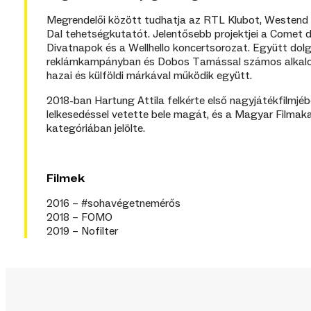
Megrendelői között tudhatja az RTL Klubot, Westend
Dal tehetségkutatót. Jelentősebb projektjei a Comet dí
Divatnapok és a Wellhello koncertsorozat. Együtt dol
reklámkampányban és Dobos Tamással számos alkalom
hazai és külföldi márkával működik együtt.
2018-ban Hartung Attila felkérte első nagyjátékfilmj
lelkesedéssel vetette bele magát, és a Magyar Filma
kategóriában jelölte.
Filmek
2016 – #sohavégetnemérős
2018 – FOMO
2019 – Nofilter