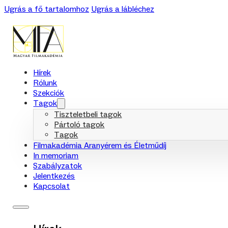
Ugrás a fő tartalomhoz
Ugrás a lábléchez
Hírek
Rólunk
Szekciók
Tagok
Tiszteletbeli tagok
Pártoló tagok
Tagok
Filmakadémia Aranyérem és Életműdíj
In memoriam
Szabályzatok
Jelentkezés
Kapcsolat