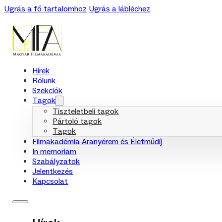
Ugrás a fő tartalomhoz
Ugrás a lábléchez
Hírek
Rólunk
Szekciók
Tagok
Tiszteletbeli tagok
Pártoló tagok
Tagok
Filmakadémia Aranyérem és Életműdíj
In memoriam
Szabályzatok
Jelentkezés
Kapcsolat