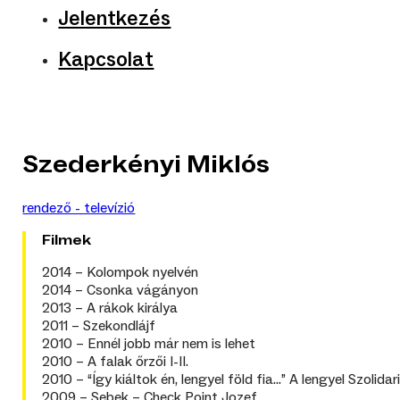
Jelentkezés
Kapcsolat
Szederkényi Miklós
rendező - televízió
Filmek
2014 –
Kolompok nyelvén
2014 –
Csonka vágányon
2013 –
A rákok királya
2011 –
Szekondlájf
2010 –
Ennél jobb már nem is lehet
2010 –
A falak őrzői I-II.
2010 –
“Így kiáltok én, lengyel föld fia…” A lengyel Szolida
2009 –
Sebek – Check Point Jozef