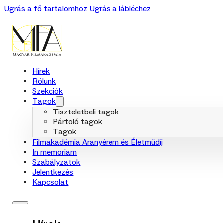
Ugrás a fő tartalomhoz
Ugrás a lábléchez
Hírek
Rólunk
Szekciók
Tagok
Tiszteletbeli tagok
Pártoló tagok
Tagok
Filmakadémia Aranyérem és Életműdíj
In memoriam
Szabályzatok
Jelentkezés
Kapcsolat