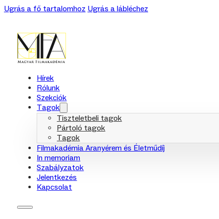
Ugrás a fő tartalomhoz
Ugrás a lábléchez
Hírek
Rólunk
Szekciók
Tagok
Tiszteletbeli tagok
Pártoló tagok
Tagok
Filmakadémia Aranyérem és Életműdíj
In memoriam
Szabályzatok
Jelentkezés
Kapcsolat