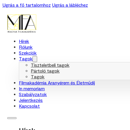
Ugrás a fő tartalomhoz
Ugrás a lábléchez
Hírek
Rólunk
Szekciók
Tagok
Tiszteletbeli tagok
Pártoló tagok
Tagok
Filmakadémia Aranyérem és Életműdíj
In memoriam
Szabályzatok
Jelentkezés
Kapcsolat