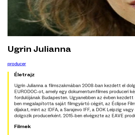
Ugrin Julianna
producer
Életrajz
Ugrin Julianna a filmszakmában 2008-ban kezdett el dolgo
EURODOC-ot, amely egy dokumentumfilmes produceri képzé
fordulójának Budapesten. Ugyanebben az évben kezdett el 
ben megalapította saját filmgyártó cégét, az Éclipse Fil
díjakat, mint az IDFA, a Sarajevo IFF, a DOK Leipzig v
dolgozik producerként. 2015-ben elvégezte az EAVE produ
Filmek