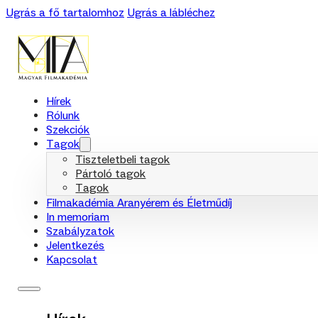
Ugrás a fő tartalomhoz
Ugrás a lábléchez
Hírek
Rólunk
Szekciók
Tagok
Tiszteletbeli tagok
Pártoló tagok
Tagok
Filmakadémia Aranyérem és Életműdíj
In memoriam
Szabályzatok
Jelentkezés
Kapcsolat