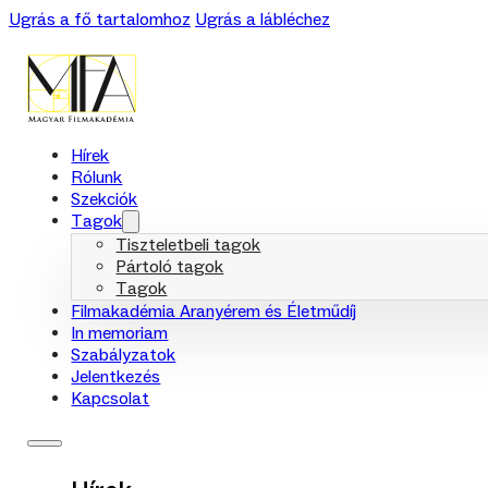
Ugrás a fő tartalomhoz
Ugrás a lábléchez
Hírek
Rólunk
Szekciók
Tagok
Tiszteletbeli tagok
Pártoló tagok
Tagok
Filmakadémia Aranyérem és Életműdíj
In memoriam
Szabályzatok
Jelentkezés
Kapcsolat