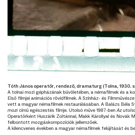
Tóth János operatőr, rendező, dramaturg (Tolna, 1930. s
A tolnai mozi gépházának bűvöletében, a némafilmek és a k
Első filmjei animációs rövidfilmek. A Színház- és Filmművész
vett a magyar némafilmek restaurálásában. A Balázs Béla Stúd
mozi
című egészestés filmje. Utolsó műve 1987-ben
Az utols
Operatőrként Huszárik Zoltánnal, Makk Károllyal és Novák Már
felbontott mozgáskompozíciók jellemzőek.
A kilencvenes években a magyar némafilmek felújítását és be