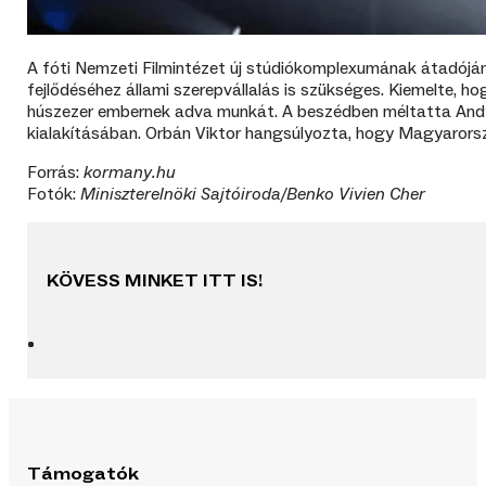
A fóti Nemzeti Filmintézet új stúdiókomplexumának átadój
fejlődéséhez állami szerepvállalás is szükséges. Kiemelte, 
húszezer embernek adva munkát. A beszédben méltatta
And
kialakításában. Orbán Viktor hangsúlyozta, hogy Magyarorsz
Forrás:
kormany.hu
Fotók:
Miniszterelnöki Sajtóiroda/Benko Vivien Cher
KÖVESS MINKET ITT IS!
Támogatók